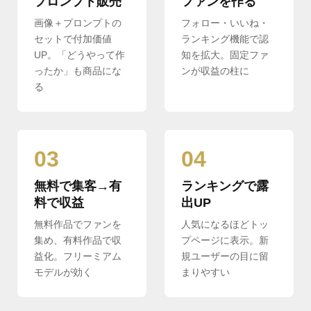
プロンプト販売
ファンを作る
画像＋プロンプトの
フォロー・いいね・
セットで付加価値
ランキング機能で認
UP。「どうやって作
知を拡大。固定ファ
ったか」も商品にな
ンが収益の柱に
る
03
04
無料で集客→有
ランキングで露
料で収益
出UP
無料作品でファンを
人気になるほどトッ
集め、有料作品で収
プページに表示。新
益化。フリーミアム
規ユーザーの目に留
モデルが効く
まりやすい