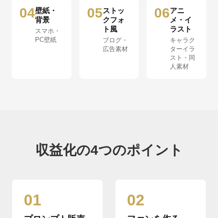
04
05
06
壁紙・
ストッ
アニ
背景
クフォ
メ・イ
ト風
ラスト
スマホ・
PC壁紙
ブログ・
キャラク
広告素材
ターイラ
スト・同
人素材
収益化の4つのポイント
01
02