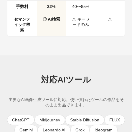
手数料
22%
40〜85%
-
セマンテ
◎ AI検索
△ キーワ
△
ィック検
ードのみ
索
対応AIツール
主要なAI画像生成ツールに対応。使い慣れたツールの作品をそ
のまま出品できます。
ChatGPT
Midjourney
Stable Diffusion
FLUX
Gemini
Leonardo AI
Grok
Ideogram