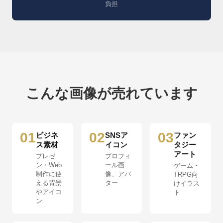
負担
こんな画像が売れています
01
02
03
ビジネ
SNSア
ファン
ス素材
イコン
タジー
アート
プレゼ
プロフィ
ン・Web
ール画
ゲーム・
制作に使
像、アバ
TRPG向
える背景
ター
けイラス
やアイコ
ト
ン