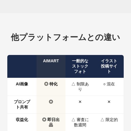
他プラットフォームとの違い
AIMART
一般的な
イラスト
ストック
投稿サイ
フォト
ト
AI画像
◎ 特化
△ 制限あ
○ 混在
り
プロンプ
◎
✕
✕
ト共有
収益化
◎ 即日出
△ 審査に
△ 限定的
品
数週間